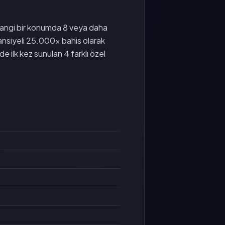
rhangi bir konumda 8 veya daha
nsiyeli 25.000x bahis olarak
e ilk kez sunulan 4 farklı özel