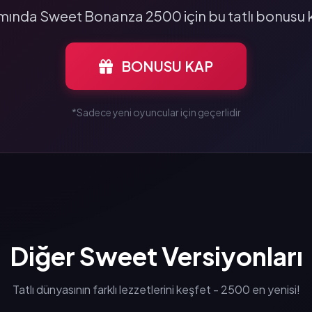
rımında Sweet Bonanza 2500 için bu tatlı bonusu
BONUSU KAP
*Sadece yeni oyuncular için geçerlidir
Diğer Sweet Versiyonları
Tatlı dünyasının farklı lezzetlerini keşfet - 2500 en yenisi!