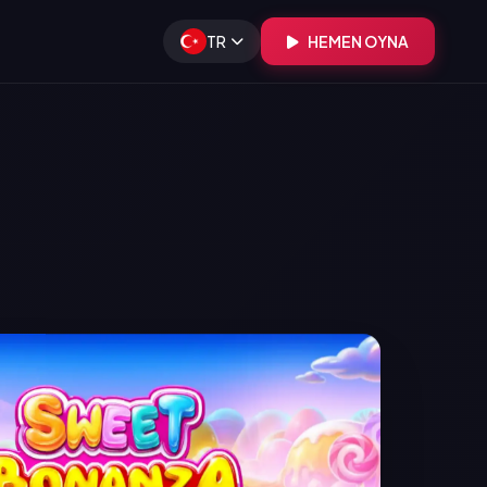
TR
HEMEN OYNA