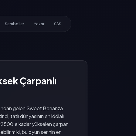
Semboller
Yazar
SSS
ksek Çarpanlı
Ardından gelen Sweet Bonanza
ci, tatlı dünyasının en iddialı
 x2500'e kadar yükselen çarpan
bilirim ki, bu oyun serinin en