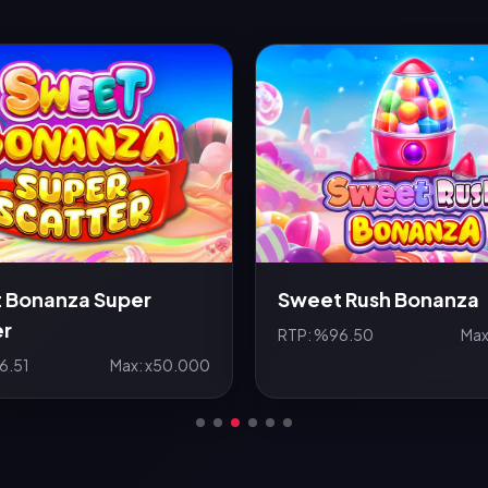
 Rush Bonanza
Sweet Bonanza Cand
6.50
Max: x5.000
RTP: %96.45
Max: