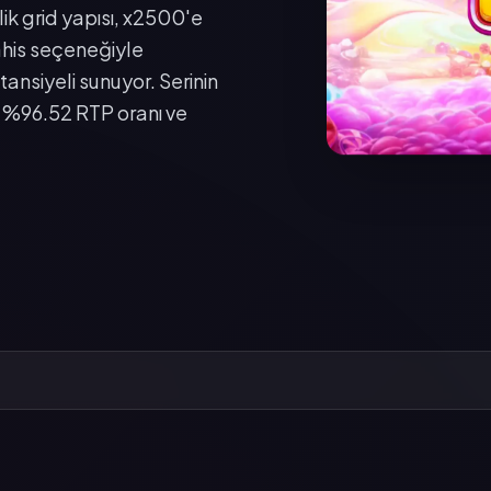
lik grid yapısı, x2500'e
ahis seçeneğiyle
siyeli sunuyor. Serinin
, %96.52 RTP oranı ve