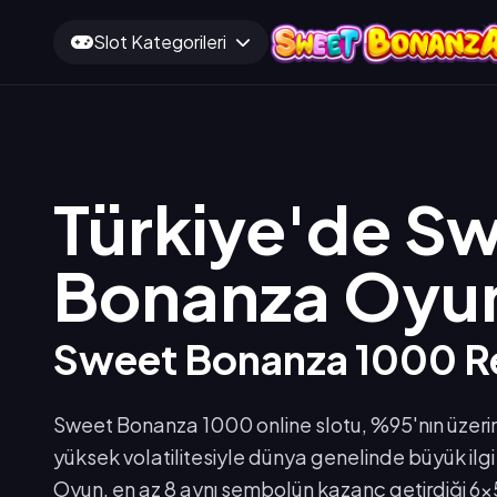
Slot Kategorileri
Türkiye'de S
Bonanza Oyu
Sweet Bonanza 1000 R
Sweet Bonanza 1000 online slotu, %95'nın üzeri
yüksek volatilitesiyle dünya genelinde büyük ilgi
Oyun, en az 8 aynı sembolün kazanç getirdiği 6x5'