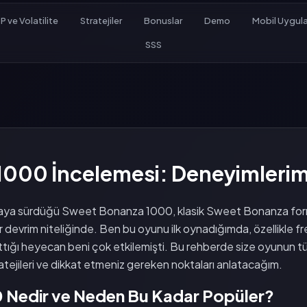
P ve Volatilite
Stratejiler
Bonuslar
Demo
Mobil Uygul
SSS
000 İncelemesi: Deneyimlerim 
saya sürdüğü Sweet Bonanza 1000, klasik Sweet Bonanza for
ir devrim niteliğinde. Ben bu oyunu ilk oynadığımda, özellikle f
tığı heyecan beni çok etkilemişti. Bu rehberde size oyunun tüm
tejileri ve dikkat etmeniz gereken noktaları anlatacağım.
Nedir ve Neden Bu Kadar Popüler?